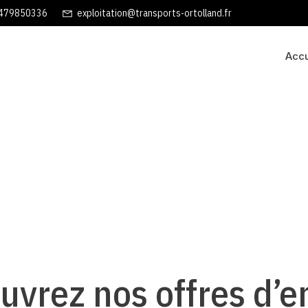
479850336
exploitation@transports-ortolland.fr
Accu
uvrez nos offres d’e