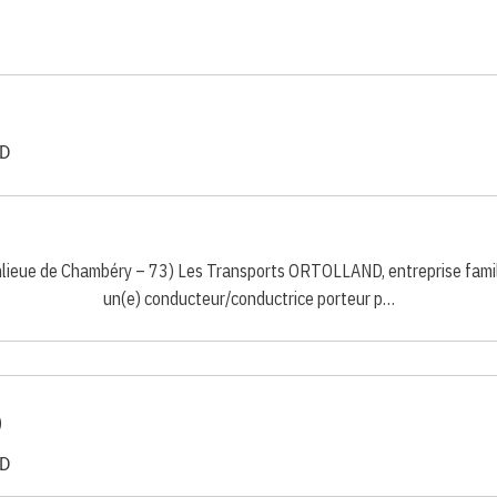
ND
eue de Chambéry – 73) Les Transports ORTOLLAND, entreprise famili
un(e) conducteur/conductrice porteur p…
)
ND